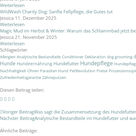
Weiterlesen
WildWash Charity Dog: Sanfte Fellpflege, die Gutes tut
Jessica
11. Dezember 2025
Weiterlesen
Magic Mud im Herbst & Winter: Warum das Schlammbad jetzt beso
Jessica
21. November 2025
Weiterlesen
Schlagwörter
d
Allergien
Analytische Bestandteile
Conditioner
Deklaration
dog grooming
Hundepflege
Hunde
Hundefutter
Hundeernährung
Hundepflege
Nachhaltigkeit
Ohren
Parasiten Hund
PetRevolution
Preise
Prozessionssp
Zufriedenheitsgarantie
Zähneputzen
Diesen Beitrag teilen:
Zurück
Voriger Beitrag
Was sagt die Zusammensetzung des Hundefutter
Nächster Beitrag
Analytische Bestandteile im Hundefutter und wa
Ähnliche Beiträge: