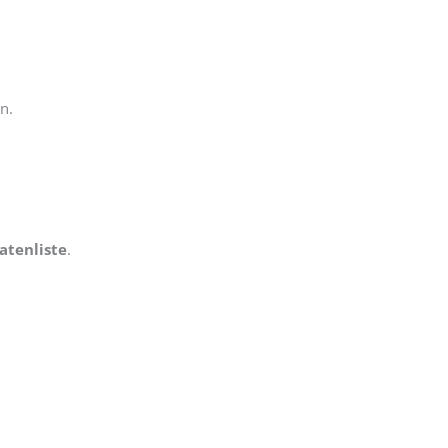
n.
atenliste
.