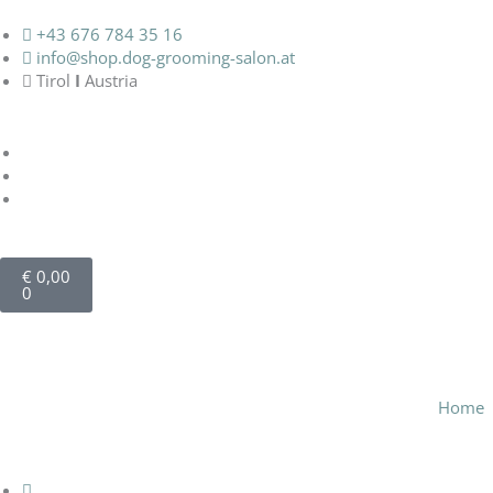
Zum
Inhalt
+43 676 784 35 16‬
springen
info@shop.dog-grooming-salon.at
Tirol
I
Austria
Warenkorb
€
0,00
0
Home