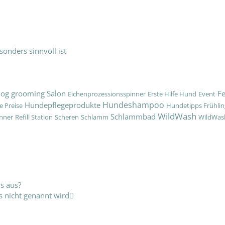
nders sinnvoll ist
og grooming Salon
Fe
Eichenprozessionsspinner
Erste Hilfe Hund
Event
Hundeshampoo
Hundepflegeprodukte
 Preise
Hundetipps Frühlin
WildWash
Schlammbad
inner
Refill Station
Scheren
Schlamm
WildWas
Nächster
s aus?
s nicht genannt wird