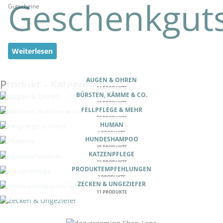
Geschenkgut
Gutscheine
Weiterlesen
AUGEN & OHREN
Produkt - Kategorien:
14 PRODUKTE
BÜRSTEN, KÄMME & CO.
41 PRODUKTE
FELLPFLEGE & MEHR
58 PRODUKTE
HUMAN
6 PRODUKTE
HUNDESHAMPOO
45 PRODUKTE
KATZENPFLEGE
22 PRODUKTE
PRODUKTEMPFEHLUNGEN
2 PRODUKTE
ZECKEN & UNGEZIEFER
11 PRODUKTE