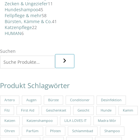
Zecken & Ungeziefer
11
Hundeshampoo
45
Fellpflege & mehr
58
Bürsten, Kämme & Co.
41
Katzenpflege
22
HUMAN
6
Suchen
Produkt Schlagwörter
Artero
Augen
Bürste
Conditioner
Desinfektion
Filz
First Aid
Geschenkset
Gesicht
Hunde
Kamm
Katzen
Katzenshampoo
LILA LOVES IT
Madra Mór
Ohren
Parfüm
Pfoten
Schlammbad
Shampoo