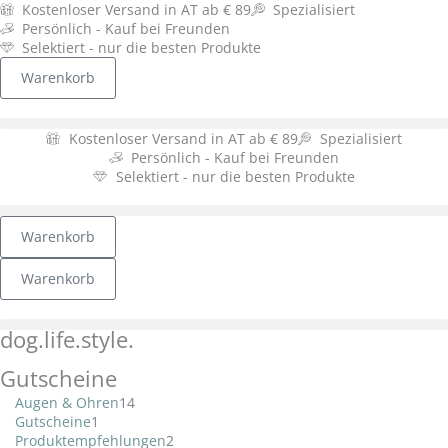
Zum
Kostenloser Versand in AT ab € 89
Spezialisiert
Inhalt
Persönlich - Kauf bei Freunden
springen
Selektiert - nur die besten Produkte
Warenkorb
Kostenloser Versand in AT ab € 89
Spezialisiert
Persönlich - Kauf bei Freunden
Selektiert - nur die besten Produkte
Warenkorb
Warenkorb
dog.
life.
style.
6
1
22
14
45
58
11
2
41
Produkte
Produkt
Produkte
Produkte
Produkte
Produkte
Produkte
Produkte
Produkte
Gutscheine
Augen & Ohren
14
Gutscheine
1
Produktempfehlungen
2