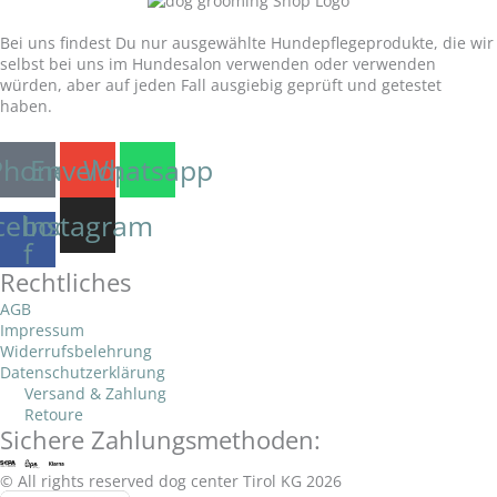
Unser Versprechen:
Bei uns findest Du nur ausgewählte Hundepflegeprodukte, die wir
selbst bei uns im Hundesalon verwenden oder verwenden
würden, aber auf jeden Fall ausgiebig geprüft und getestet
haben.
Phone
Envelope
Whatsapp
cebook-
Instagram
f
Rechtliches
AGB
Impressum
Widerrufsbelehrung
Datenschutzerklärung
Versand & Zahlung
Retoure
Sichere Zahlungsmethoden:
© All rights reserved dog center Tirol KG 2026