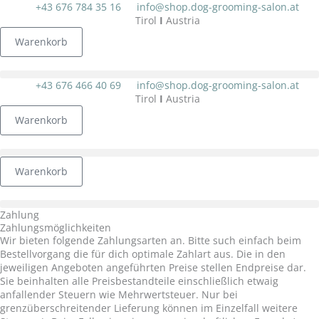
Zum
+43 676 784 35 16‬
info@shop.dog-grooming-salon.at
Inhalt
Tirol
I
Austria
springen
Warenkorb
+43 676 466 40 69
info@shop.dog-grooming-salon.at
Tirol
I
Austria
Warenkorb
Warenkorb
Zahlung
Zahlungsmöglichkeiten
Wir bieten folgende Zahlungsarten an. Bitte such einfach beim
Bestellvorgang die für dich optimale Zahlart aus. Die in den
jeweiligen Angeboten angeführten Preise stellen Endpreise dar.
Sie beinhalten alle Preisbestandteile einschließlich etwaig
anfallender Steuern wie Mehrwertsteuer. Nur bei
grenzüberschreitender Lieferung können im Einzelfall weitere