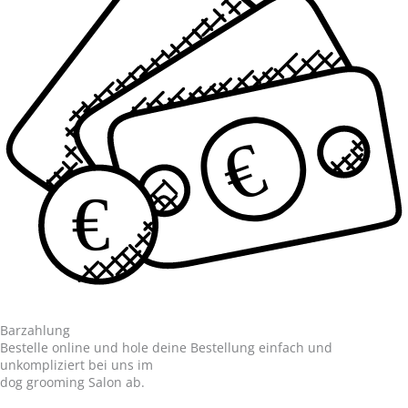
€
€
Barzahlung
Bestelle online und hole deine Bestellung einfach und
unkompliziert bei uns im
dog grooming Salon ab.