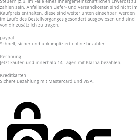
Steuern (z.B. im Falle eines innergemeinschaftlichen Erwerbs) zu
zahlen sein. Anfallenden Liefer- und Versandkosten sind nicht im
Kaufpreis enthalten, diese sind weiter unten einsehbar, werden
im Laufe des Bestellvorganges gesondert ausgewiesen und sind
von dir zusätzlich zu tragen.
paypal
Schnell, sicher und unkompliziert online bezahlen.
Rechnung
Jetzt kaufen und innerhalb 14 Tagen mit Klarna bezahlen.
Kreditkarten
Sichere Bezahlung mit Mastercard und VISA.