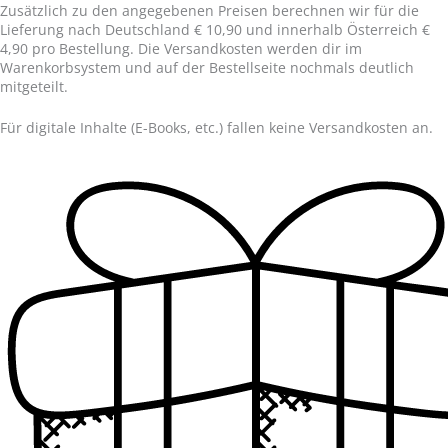
Zusätzlich zu den angegebenen Preisen berechnen wir für die
Lieferung nach Deutschland € 10,90 und innerhalb Österreich €
4,90 pro Bestellung. Die Versandkosten werden dir im
Warenkorbsystem und auf der Bestellseite nochmals deutlich
mitgeteilt.
Für digitale Inhalte (E-Books, etc.) fallen keine Versandkosten an.