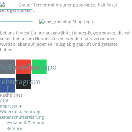
Let's get started...
Zum Shop
Unser Versprechen:
Bei uns findest Du nur ausgewählte Hundepflegeprodukte, die wir
selbst bei uns im Hundesalon verwenden oder verwenden
würden, aber auf jeden Fall ausgiebig geprüft und getestet
haben.
Phone
Envelope
Whatsapp
cebook-
Instagram
f
Rechtliches
AGB
Impressum
Widerrufsbelehrung
Datenschutzerklärung
Versand & Zahlung
Retoure