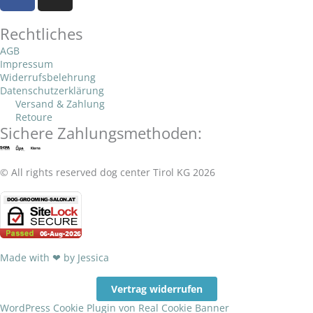
a
n
e
l
s
c
s
o
a
Rechtliches
e
t
p
p
b
a
AGB
e
p
Impressum
o
g
Widerrufsbelehrung
o
r
Datenschutzerklärung
k
a
Versand & Zahlung
Retoure
-
m
Sichere Zahlungsmethoden:
f
© All rights reserved dog center Tirol KG 2026
Made with ❤ by Jessica
Vertrag widerrufen
WordPress Cookie Plugin von Real Cookie Banner