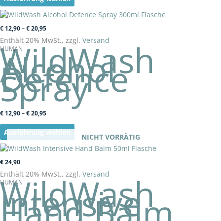
gewählt
werden
Preisspanne:
Preisspanne:
Dieses
€ 12,90
€ 12,90
Produkt
€
12,90
–
€
20,95
bis
bis
weist
€ 20,95
€ 20,95
Enthält 20% MwSt., zzgl.
Versand
WildWash
mehrere
HUMAN
Alcohol
Varianten
Defence
auf.
Spray
Die
Optionen
können
auf
der
€
12,90
–
€
20,95
Produktseite
gewählt
Ausführung wählen
werden
NICHT VORRÄTIG
€
24,90
Enthält 20% MwSt., zzgl.
Versand
WildWash
HUMAN
Intensive
Hand Balm