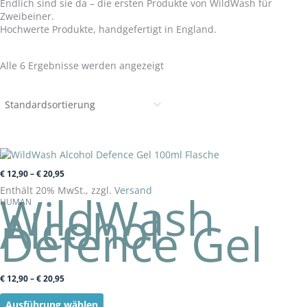
Endlich sind sie da – die ersten Produkte von WildWash für
Zweibeiner.
Hochwerte Produkte, handgefertigt in England.
Alle 6 Ergebnisse werden angezeigt
Preisspanne:
Preisspanne:
Dieses
€ 12,90
€ 12,90
Produkt
€
12,90
–
€
20,95
bis
bis
weist
€ 20,95
€ 20,95
Enthält 20% MwSt., zzgl.
Versand
WildWash
mehrere
HUMAN
Alcohol
Varianten
Defence Gel
auf.
Die
Optionen
können
auf
€
12,90
–
€
20,95
der
Produktseite
Ausführung wählen