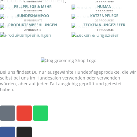
Produkt - Kategorien:
14 PRODUKTE
41 PRODUKTE
FELLPFLEGE & MEHR
HUMAN
58 PRODUKTE
6 PRODUKTE
HUNDESHAMPOO
KATZENPFLEGE
45 PRODUKTE
22 PRODUKTE
PRODUKTEMPFEHLUNGEN
ZECKEN & UNGEZIEFER
2 PRODUKTE
11 PRODUKTE
Unser Versprechen:
Bei uns findest Du nur ausgewählte Hundepflegeprodukte, die wir
selbst bei uns im Hundesalon verwenden oder verwenden
würden, aber auf jeden Fall ausgiebig geprüft und getestet
haben.
P
E
W
h
n
h
o
v
a
F
I
n
e
t