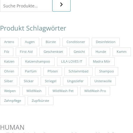
Produkt Schlagwörter
Artero
Augen
Bürste
Conditioner
Desinfektion
Filz
First Aid
Geschenkset
Gesicht
Hunde
Kamm
Katzen
Katzenshampoo
LILA LOVES IT
Madra Mór
Ohren
Parfüm
Pfoten
Schlammbad
Shampoo
Silber
Slicker
Striegel
Ungeziefer
Unterwolle
Welpen
WildWash
WildWash Pet
WildWash Pro
Zahnpflege
Zupfbürste
HUMAN