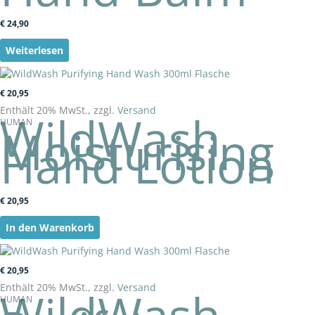
€
24,90
Weiterlesen
€
20,95
Enthält 20% MwSt., zzgl.
Versand
WildWash
HUMAN
Moisturising
Hand Lotion
€
20,95
In den Warenkorb
€
20,95
Enthält 20% MwSt., zzgl.
Versand
WildWash
HUMAN