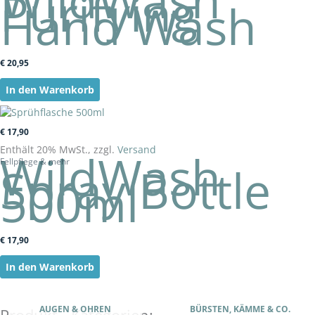
Purifying
Hand Wash
€
20,95
In den Warenkorb
€
17,90
Enthält 20% MwSt., zzgl.
Versand
WildWash
Fellpflege & mehr
Spray Bottle
500ml
€
17,90
In den Warenkorb
AUGEN & OHREN
BÜRSTEN, KÄMME & CO.