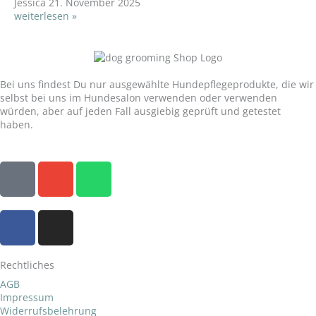
Jessica
21. November 2025
weiterlesen »
Unser Versprechen:
Bei uns findest Du nur ausgewählte Hundepflegeprodukte, die wir
selbst bei uns im Hundesalon verwenden oder verwenden
würden, aber auf jeden Fall ausgiebig geprüft und getestet
haben.
P
E
W
h
n
h
o
v
a
F
I
n
e
t
a
n
e
l
s
c
s
o
a
Rechtliches
e
t
p
p
b
a
AGB
e
p
Impressum
o
g
Widerrufsbelehrung