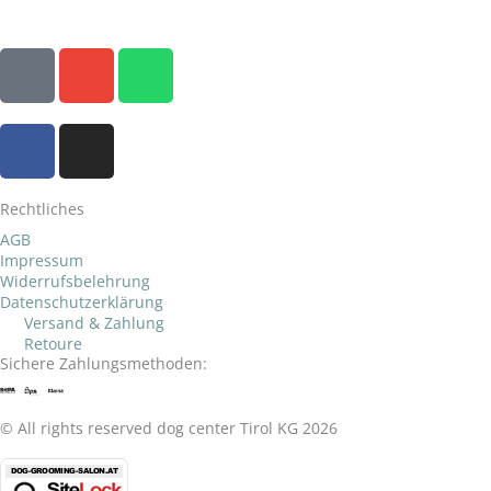
P
E
W
h
n
h
o
v
a
F
I
n
e
t
a
n
e
l
s
c
s
o
a
Rechtliches
e
t
p
p
b
a
AGB
e
p
Impressum
o
g
Widerrufsbelehrung
o
r
Datenschutzerklärung
k
a
Versand & Zahlung
Retoure
-
m
Sichere Zahlungsmethoden:
f
© All rights reserved dog center Tirol KG 2026