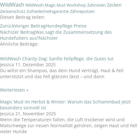
WildWash
Zecken
WildWash Magic Mud
Workshop
Zahnstein
Zeckenschutz
Zufriedenheitsgarantie
Zähneputzen
Diesen Beitrag teilen:
Zurück
Voriger Beitrag
Hundepflege Preise
Nächster Beitrag
Was sagt die Zusammensetzung des
Hundefutters aus?
Nächster
Ähnliche Beiträge:
WildWash Charity Dog: Sanfte Fellpflege, die Gutes tut
Jessica
11. Dezember 2025
Du willst ein Shampoo, das dein Hund verträgt, Haut & Fell
unterstützt und das Fell glänzen lässt – und dann
Weiterlesen »
Magic Mud im Herbst & Winter: Warum das Schlammbad jetzt
besonders sinnvoll ist
Jessica
21. November 2025
Wenn die Temperaturen fallen, die Luft trockener wird und
Matschwege zur neuen Normalität gehören, zeigen Haut und Fell
vieler Hunde