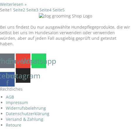
Weiterlesen »
Seite
1
Seite
2
Seite
3
Seite
4
Seite
5
Unser Versprechen:
Bei uns findest Du nur ausgewählte Hundepflegeprodukte, die wir
selbst bei uns im Hundesalon verwenden oder verwenden
würden, aber auf jeden Fall ausgiebig geprüft und getestet
haben.
Phone
Envelope
Whatsapp
cebook-
Instagram
f
Rechtliches
AGB
Impressum
Widerrufsbelehrung
Datenschutzerklärung
Versand & Zahlung
Retoure