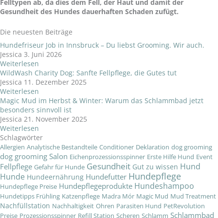
Felltypen ab, da dies dem Fell, der Haut und damit der
Gesundheit des Hundes dauerhaften Schaden zufügt.
Die neuesten Beiträge
Hundefriseur Job in Innsbruck – Du liebst Grooming. Wir auch.
Jessica
3. Juni 2026
Weiterlesen
WildWash Charity Dog: Sanfte Fellpflege, die Gutes tut
Jessica
11. Dezember 2025
Weiterlesen
Magic Mud im Herbst & Winter: Warum das Schlammbad jetzt
besonders sinnvoll ist
Jessica
21. November 2025
Weiterlesen
Schlagwörter
Allergien
Analytische Bestandteile
Conditioner
Deklaration
dog grooming
dog grooming Salon
Eichenprozessionsspinner
Erste Hilfe Hund
Event
Gesundheit
Hund
Fellpflege
Gut zu wissen
Gefahr für Hunde
Hundepflege
Hunde
Hundefutter
Hundeernährung
Hundeshampoo
Hundepflegeprodukte
Hundepflege Preise
Hundetipps Frühling
Katzenpflege
Madra Mór
Magic Mud
Mud Treatment
Nachfüllstation
Nachhaltigkeit
Ohren
Parasiten Hund
PetRevolution
Schlammbad
Preise
Prozessionsspinner
Refill Station
Scheren
Schlamm