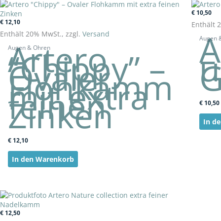
€
10,50
€
12,10
Enthält 
A
Enthält 20% MwSt., zzgl.
Versand
Augen 
Artero
–
Augen & Ohren
“Chippy” –
u
Ovaler
G
Flohkamm
mit extra
feinen
Zinken
€
10,50
In d
€
12,10
In den Warenkorb
€
12,50