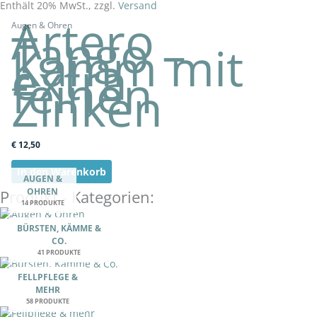
Enthält 20% MwSt., zzgl.
Versand
Artero
Augen & Ohren
Tango –
Kamm mit
extra
feinen
Zinken
€
12,50
In den Warenkorb
AUGEN &
OHREN
Produkt - Kategorien:
14 PRODUKTE
BÜRSTEN, KÄMME &
CO.
41 PRODUKTE
FELLPFLEGE &
MEHR
58 PRODUKTE