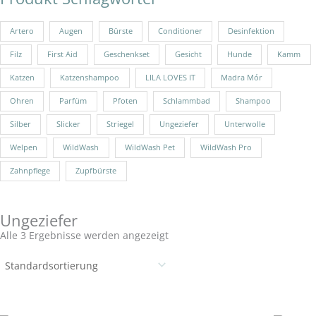
Artero
Augen
Bürste
Conditioner
Desinfektion
Filz
First Aid
Geschenkset
Gesicht
Hunde
Kamm
Katzen
Katzenshampoo
LILA LOVES IT
Madra Mór
Ohren
Parfüm
Pfoten
Schlammbad
Shampoo
Silber
Slicker
Striegel
Ungeziefer
Unterwolle
Welpen
WildWash
WildWash Pet
WildWash Pro
Zahnpflege
Zupfbürste
Ungeziefer
Alle 3 Ergebnisse werden angezeigt