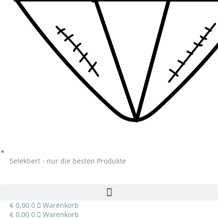
Selektiert - nur die besten Produkte
€
0,00
0
Warenkorb
€
0,00
0
Warenkorb