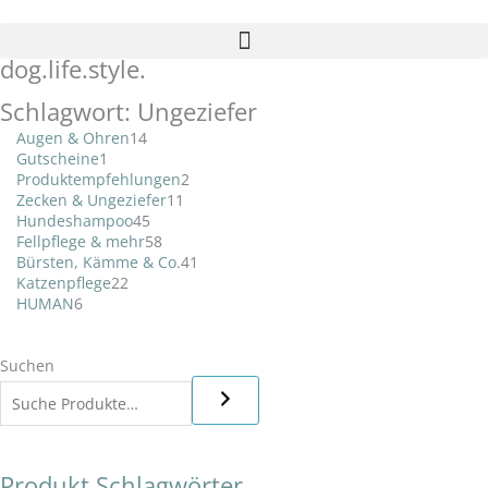
dog.
life.
style.
6
1
22
14
45
58
11
2
41
Produkte
Produkt
Produkte
Produkte
Produkte
Produkte
Produkte
Produkte
Produkte
Schlagwort: Ungeziefer
Augen & Ohren
14
Gutscheine
1
Produktempfehlungen
2
Zecken & Ungeziefer
11
Hundeshampoo
45
Fellpflege & mehr
58
Bürsten, Kämme & Co.
41
Katzenpflege
22
HUMAN
6
Suchen
Produkt Schlagwörter