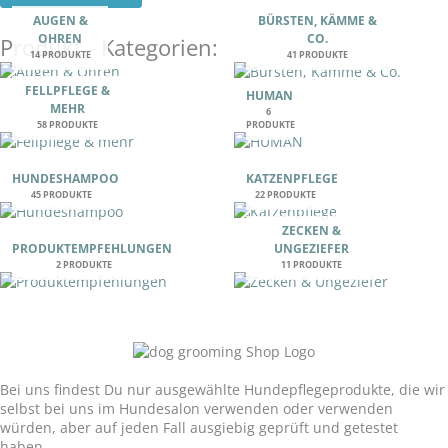
AUGEN &
BÜRSTEN, KÄMME &
OHREN
CO.
Produkt - Kategorien:
14 PRODUKTE
41 PRODUKTE
FELLPFLEGE &
HUMAN
MEHR
6
58 PRODUKTE
PRODUKTE
HUNDESHAMPOO
KATZENPFLEGE
45 PRODUKTE
22 PRODUKTE
ZECKEN &
PRODUKTEMPFEHLUNGEN
UNGEZIEFER
2 PRODUKTE
11 PRODUKTE
Unser Versprechen:
Bei uns findest Du nur ausgewählte Hundepflegeprodukte, die wir
selbst bei uns im Hundesalon verwenden oder verwenden
würden, aber auf jeden Fall ausgiebig geprüft und getestet
haben.