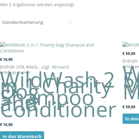
Alle 2 Ergebnisse werden angezeigt
€
59,00
€
16,90
Enthält
W
Enthält 20% MwSt., zzgl.
Versand
Fellpfleg
WildWash 2
5
Fellpflege & mehr
in 1 Charity
M
Dog
M
Shampoo
and
Conditioner
€
59,00
In de
€
16,90
In den Warenkorb