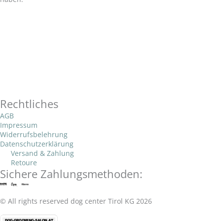
P
E
W
h
n
h
F
I
o
v
a
a
n
n
e
t
Rechtliches
c
s
AGB
e
l
s
Impressum
Widerrufsbelehrung
e
t
Datenschutzerklärung
o
a
Versand & Zahlung
b
a
Retoure
Sichere Zahlungsmethoden:
p
p
o
g
e
p
© All rights reserved dog center Tirol KG 2026
o
r