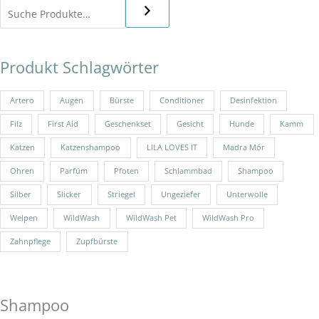
Produkt Schlagwörter
Artero
Augen
Bürste
Conditioner
Desinfektion
Filz
First Aid
Geschenkset
Gesicht
Hunde
Kamm
Katzen
Katzenshampoo
LILA LOVES IT
Madra Mór
Ohren
Parfüm
Pfoten
Schlammbad
Shampoo
Silber
Slicker
Striegel
Ungeziefer
Unterwolle
Welpen
WildWash
WildWash Pet
WildWash Pro
Zahnpflege
Zupfbürste
Shampoo