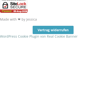
k
a
-
m
Made with ❤ by Jessica
f
Vertrag widerrufen
WordPress Cookie Plugin von Real Cookie Banner