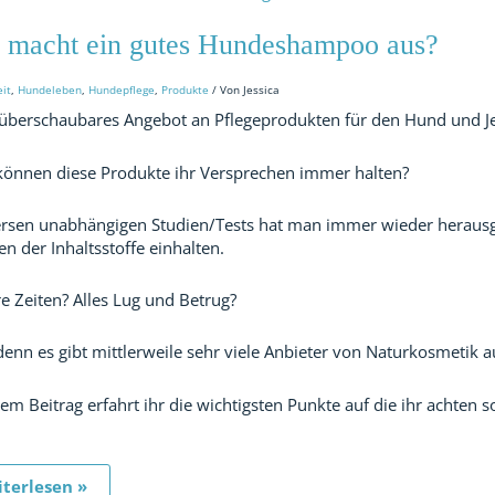
cht
 macht ein gutes Hundeshampoo aus?
es
ndeshampoo
?
it
,
Hundeleben
,
Hundepflege
,
Produkte
/ Von
Jessica
überschaubares Angebot an Pflegeprodukten für den Hund und Jed
önnen diese Produkte ihr Versprechen immer halten?
ersen unabhängigen Studien/Tests hat man immer wieder herausg
n der Inhaltsstoffe einhalten.
e Zeiten? Alles Lug und Betrug?
denn es gibt mittlerweile sehr viele Anbieter von Naturkosmetik a
sem Beitrag erfahrt ihr die wichtigsten Punkte auf die ihr achten 
terlesen »