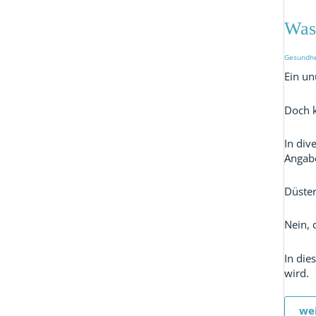
ma
ein
Was
gut
Hu
aus
Gesundhe
Ein un
Doch k
In div
Angabe
Düster
Nein, 
In die
wird.
wei