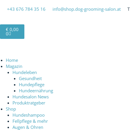
Zum
Inhalt
+43 676 784 35 16‬
info@shop.dog-grooming-salon.at
T
springen
Warenkorb
€
0,00
0
Home
Magazin
Hundeleben
Gesundheit
Hundepflege
Hundeernährung
Hundesalon News
Produktratgeber
Shop
Hundeshampoo
Fellpflege & mehr
Augen & Ohren