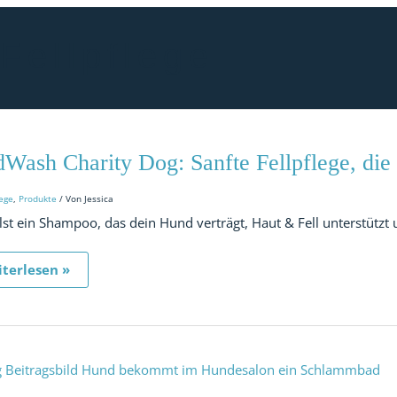
Fellpflege
ldWash
rity
:
Wash Charity Dog: Sanfte Fellpflege, die 
fte
lpflege,
ege
,
Produkte
/ Von
Jessica
tes
lst ein Shampoo, das dein Hund verträgt, Haut & Fell unterstützt 
terlesen »
hlammbad