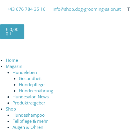
Zum
Inhalt
+43 676 784 35 16‬
info@shop.dog-grooming-salon.at
T
springen
Warenkorb
€
0,00
0
Home
Magazin
Hundeleben
Gesundheit
Hundepflege
Hundeernährung
Hundesalon News
Produktratgeber
Shop
Hundeshampoo
Fellpflege & mehr
Augen & Ohren