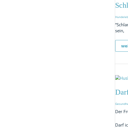
Hu
Sch
Hundele
“Schla
sein,
wei
Dar
ma
je
Dar
Hu
sc
Gesundhe
Der Fr
Darf i