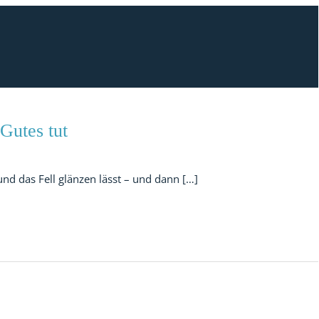
Gutes tut
und das Fell glänzen lässt – und dann […]