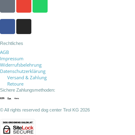
P
E
W
h
n
h
o
v
a
F
I
n
e
t
a
n
e
l
s
c
s
o
a
e
t
Rechtliches
p
p
b
a
e
p
AGB
o
g
Impressum
Widerrufsbelehrung
o
r
Datenschutzerklärung
k
a
Versand & Zahlung
-
m
Retoure
f
Sichere Zahlungsmethoden:
© All rights reserved dog center Tirol KG 2026