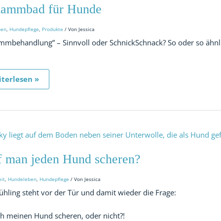
nde
lammbad für Hunde
ben
,
Hundepflege
,
Produkte
/ Von
Jessica
mmbehandlung” – Sinnvoll oder SchnickSchnack? So oder so ähn
terlesen »
f
n
den
f man jeden Hund scheren?
nd
heren?
it
,
Hundeleben
,
Hundepflege
/ Von
Jessica
ühling steht vor der Tür und damit wieder die Frage:
ch meinen Hund scheren, oder nicht?!