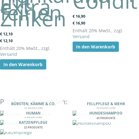
mit
Condit
extra
feinen
Zinken
€
16,90
€
16,90
Enthält 20% MwSt., zzgl.
€
12,10
Versand
€
12,10
In den Warenkorb
Enthält 20% MwSt., zzgl.
Versand
In den Warenkorb
Produkt - Kategorien:
BÜRSTEN, KÄMME & CO.
FELLPFLEGE & MEHR
41 PRODUKTE
58 PRODUKTE
HUMAN
HUNDESHAMPOO
6 PRODUKTE
45 PRODUKTE
KATZENPFLEGE
22 PRODUKTE