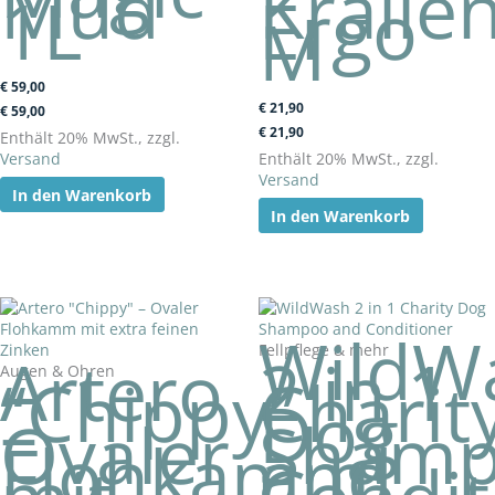
Mud
Kralle
1L
Ergo
M
€
59,00
€
21,90
€
59,00
€
21,90
Enthält 20% MwSt., zzgl.
Versand
Enthält 20% MwSt., zzgl.
Versand
In den Warenkorb
In den Warenkorb
WildW
Fellpflege & mehr
Artero
2 in 1
Augen & Ohren
“Chippy”
Charit
–
Dog
Ovaler
Sham
Flohkamm
and