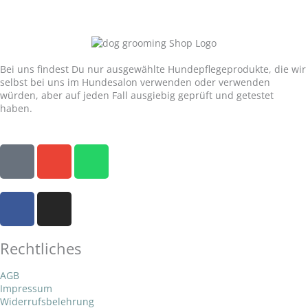
Unser Versprechen:
Bei uns findest Du nur ausgewählte Hundepflegeprodukte, die wir
selbst bei uns im Hundesalon verwenden oder verwenden
würden, aber auf jeden Fall ausgiebig geprüft und getestet
haben.
P
E
W
h
n
h
o
v
a
F
I
n
e
t
a
n
e
l
s
c
s
o
a
Rechtliches
e
t
p
p
b
a
e
p
AGB
o
g
Impressum
o
r
Widerrufsbelehrung