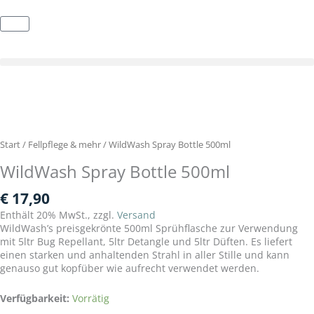
Zum
Inhalt
Warenkorb
springen
Start
/
Fellpflege & mehr
/ WildWash Spray Bottle 500ml
WildWash Spray Bottle 500ml
€
17,90
Enthält 20% MwSt., zzgl.
Versand
WildWash’s preisgekrönte 500ml Sprühflasche zur Verwendung
mit 5ltr Bug Repellant, 5ltr Detangle und 5ltr Düften. Es liefert
einen starken und anhaltenden Strahl in aller Stille und kann
genauso gut kopfüber wie aufrecht verwendet werden.
WildWash
Verfügbarkeit:
Vorrätig
Spray