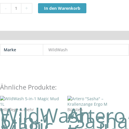
Bottle
-
+
In den Warenkorb
500ml
Menge
Zusätzliche Informationen
Marke
WildWash
Ähnliche Produkte:
WildWash
Artero
Fellpflege & mehr
Bürsten
5-in-1
“Sasha
Magic
–