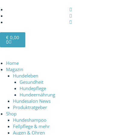
Zum
Inhalt
springen
Warenkorb
€
0,00
0
Home
Magazin
Hundeleben
Gesundheit
Hundepflege
Hundeernährung
Hundesalon News
Produktratgeber
Shop
Hundeshampoo
Fellpflege & mehr
Augen & Ohren