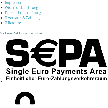
o
g
Impressum
Widerrufsbelehrung
o
r
Datenschutzerklärung
k
a
Versand & Zahlung
-
m
Retoure
f
Sichere Zahlungsmethoden: