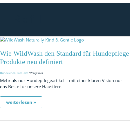
Refill
Wie
WildWash
den
Wie WildWash den Standard für Hundepflege
Standard
für
Produkte neu definiert
Hundepflege
Produkte
Hundeleben
,
Produkte
/ Von
Jessica
neu
Mehr als nur Hundepflegeartikel – mit einer klaren Vision nur
definiert
das Beste für unsere Haustiere.
weiterlesen »