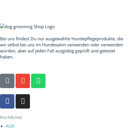
Unser Versprechen:
Bei uns findest Du nur ausgewählte Hundepflegeprodukte, die
wir selbst bei uns im Hundesalon verwenden oder verwenden
würden, aber auf jeden Fall ausgiebig geprüft und getestet
haben.
P
E
W
h
n
h
o
v
a
F
I
n
e
t
a
n
e
l
s
c
s
o
a
e
t
Rechtliches
p
p
b
a
e
p
AGB