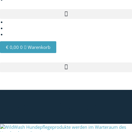
€
0,00
0
Warenkorb
Refill Station
WildWash
Refill