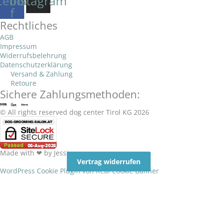
cebook-
Instagram
f
Rechtliches
AGB
Impressum
Widerrufsbelehrung
Datenschutzerklärung
Versand & Zahlung
Retoure
Sichere Zahlungsmethoden:
© All rights reserved dog center Tirol KG 2026
Made with ❤ by Jessica
Vertrag widerrufen
WordPress Cookie Plugin von Real Cookie Banner