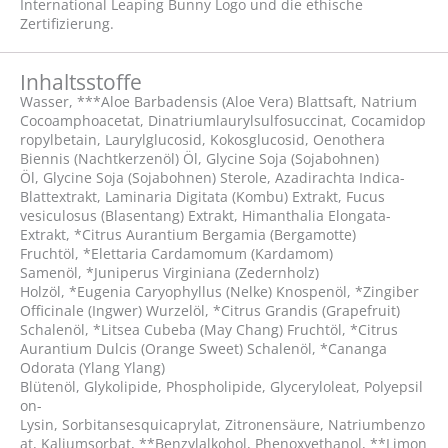
International Leaping Bunny Logo und die ethische
Zertifizierung.
Inhaltsstoffe
Wasser, ***Aloe Barbadensis (Aloe Vera) Blattsaft, Natrium
Cocoamphoacetat, Dinatriumlaurylsulfosuccinat, Cocamidop
ropylbetain, Laurylglucosid, Kokosglucosid, Oenothera
Biennis (Nachtkerzenöl) Öl, Glycine Soja (Sojabohnen)
Öl, Glycine Soja (Sojabohnen) Sterole, Azadirachta Indica-
Blattextrakt, Laminaria Digitata (Kombu) Extrakt, Fucus
vesiculosus (Blasentang) Extrakt, Himanthalia Elongata-
Extrakt, *Citrus Aurantium Bergamia (Bergamotte)
Fruchtöl, *Elettaria Cardamomum (Kardamom)
Samenöl, *Juniperus Virginiana (Zedernholz)
Holzöl, *Eugenia Caryophyllus (Nelke) Knospenöl, *Zingiber
Officinale (Ingwer) Wurzelöl, *Citrus Grandis (Grapefruit)
Schalenöl, *Litsea Cubeba (May Chang) Fruchtöl, *Citrus
Aurantium Dulcis (Orange Sweet) Schalenöl, *Cananga
Odorata (Ylang Ylang)
Blütenöl, Glykolipide, Phospholipide, Glyceryloleat, Polyepsil
on-
Lysin, Sorbitansesquicaprylat, Zitronensäure, Natriumbenzo
at, Kaliumsorbat, **Benzylalkohol, Phenoxyethanol, **Limon