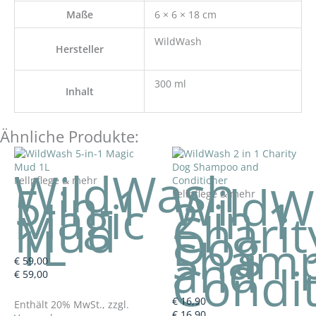
Maße
6 × 6 × 18 cm
WildWash
Hersteller
300 ml
Inhalt
Ähnliche Produkte:
WildWash
Fellpflege & mehr
5-in-1
WildW
Fellpflege & mehr
Magic
2 in 1
Mud
Charit
1L
Dog
Sham
and
€
59,00
Condi
€
59,00
€
16,90
Enthält 20% MwSt., zzgl.
€
16,90