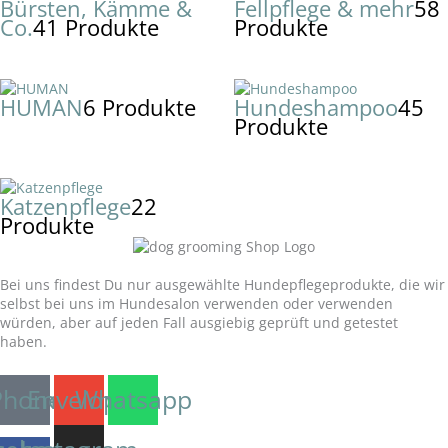
Bürsten, Kämme &
Fellpflege & mehr
58
Co.
41 Produkte
Produkte
HUMAN
6 Produkte
Hundeshampoo
45
Produkte
Katzenpflege
22
Produkte
Unser Versprechen:
Bei uns findest Du nur ausgewählte Hundepflegeprodukte, die wir
selbst bei uns im Hundesalon verwenden oder verwenden
würden, aber auf jeden Fall ausgiebig geprüft und getestet
haben.
Phone
Envelope
Whatsapp