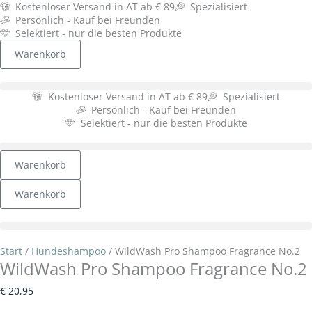
Zum
WildWash
Kostenloser Versand in AT ab € 89
Spezialisiert
Inhalt
Pro
Persönlich - Kauf bei Freunden
springen
Shampoo
Selektiert - nur die besten Produkte
Fragrance
Warenkorb
No.2
Menge
Kostenloser Versand in AT ab € 89
Spezialisiert
Persönlich - Kauf bei Freunden
Selektiert - nur die besten Produkte
Warenkorb
Warenkorb
Start
/
Hundeshampoo
/ WildWash Pro Shampoo Fragrance No.2
WildWash Pro Shampoo Fragrance No.2
€
20,95