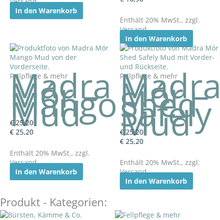
Versand
In den Warenkorb
Enthält 20% MwSt., zzgl.
Versand
In den Warenkorb
Madra
Madr
Fellpflege & mehr
Fellpflege & mehr
Mór –
Mór –
Mango
Shed
Mud
Safely
Mud
€
25,20
€
25,20
€
25,20
€
25,20
Enthält 20% MwSt., zzgl.
Versand
Enthält 20% MwSt., zzgl.
In den Warenkorb
Versand
In den Warenkorb
Produkt - Kategorien: