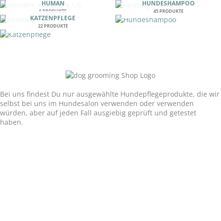
HUMAN
HUNDESHAMPOO
6 PRODUKTE
45 PRODUKTE
KATZENPFLEGE
22 PRODUKTE
Unser Versprechen:
Bei uns findest Du nur ausgewählte Hundepflegeprodukte, die wir
selbst bei uns im Hundesalon verwenden oder verwenden
würden, aber auf jeden Fall ausgiebig geprüft und getestet
haben.
P
E
W
h
n
h
F
I
o
v
a
a
n