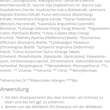
betain, Laurylglucosid, Kokosglucosid, Oenothera Biennis
(Nachtkerzenöl) Öl, Glycine Soja (Sojabohnen) Öl, Glycine Soja
(Sojabohnen) Sterole, Azadirachta Indica-Blattextrakt, Laminaria
Digitata (Kombu) Extrakt, Fucus vesiculosus (Blasentang)
Extrakt, Himanthalia Elongata-Extrakt, *Styrax Tonkinensis
(Benzoin) Harzextrakt, *Lavandula Angustifolia (Lavendel)
Blumenöl, *Cananga Odorata (Ylang Ylang) Blütenöl, *Pogostemon
Cablin (Patchouli) Blattöl, *Litsea Cubeba (May Chang)
Fruchtöl, *Mentha Piperita (Pfefferminz) Blattöl, *Rosmarinus
Officinalis (Rosmarin) Blattöl, *Cymbopogon Flexuosus
(Zitronengras) Blattöl, *Juniperus Virginiana (Zedernholz)
Holzöl, *Citrus Aurantium Dulcis (Orange Sweet)
Schalenöl, Phospholipide, Glykolipide, Glyceryloleat, Polyepsilon-
Lysin, Sorbitansesquicaprylat, Zitronensäure, Natriumbenzoat, Kal
iumsorbat, Pentylenglycol, **Benzylalkohol, Phenoxyethanol, **Li
monen, ** Linalool, **Geraniol, ** Citral, **Benzylbenzoat.
*Ätherisches Öl **Potenzielles Allergen ***Bio
Anwendung
Vor dem Shampoonieren das Haar bürsten, um Schmutz zu
lösen und das Fell ggf. zu entwirren.
Bereite nun das WildWash Pro Shampoo mit der WildWash-