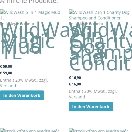
Ähnliche Produkte:
WildWash
WildW
Fellpflege & mehr
Fellpflege & mehr
5-in-1
2 in 1
Magic
Charit
Mud
Dog
1L
Sham
and
Condit
€
59,00
€
59,00
€
16,90
Enthält 20% MwSt., zzgl.
€
16,90
Versand
Enthält 20% MwSt., zzgl.
In den Warenkorb
Versand
In den Warenkorb