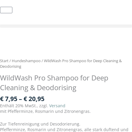
Zum
Inhalt
Warenkorb
springen
Start
/
Hundeshampoo
/ WildWash Pro Shampoo for Deep Cleaning &
Deodorising
WildWash Pro Shampoo for Deep
Cleaning & Deodorising
Preisspanne:
€
7,95
–
€
20,95
€ 7,95
Enthält 20% MwSt., zzgl.
Versand
bis
mit Pfefferminze, Rosmarin und Zitronengras.
€ 20,95
Zur Tiefenreinigung und Desodorierung.
Pfefferminze, Rosmarin und Zitronengras, alle stark duftend und