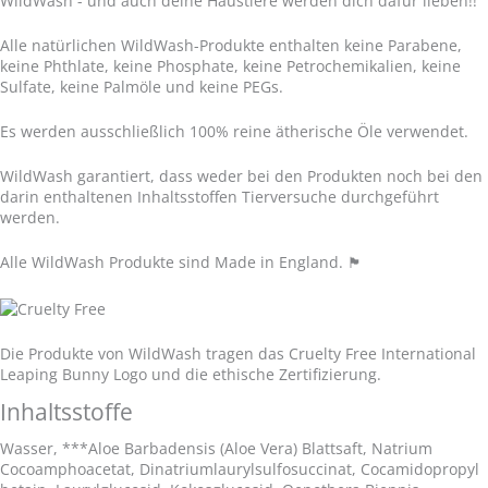
WildWash - und auch deine Haustiere werden dich dafür lieben!!
Alle natürlichen WildWash-Produkte enthalten keine Parabene,
keine Phthlate, keine Phosphate, keine Petrochemikalien, keine
Sulfate, keine Palmöle und keine PEGs.
Es werden ausschließlich 100% reine ätherische Öle verwendet.
WildWash garantiert, dass weder bei den Produkten noch bei den
darin enthaltenen Inhaltsstoffen Tierversuche durchgeführt
werden.
Alle WildWash Produkte sind Made in England.
🏴󠁧󠁢󠁥󠁮󠁧󠁿
Die Produkte von WildWash tragen das Cruelty Free International
Leaping Bunny Logo und die ethische Zertifizierung.
Inhaltsstoffe
Wasser, ***Aloe Barbadensis (Aloe Vera) Blattsaft, Natrium
Cocoamphoacetat, Dinatriumlaurylsulfosuccinat, Cocamidopropyl