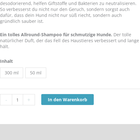
desodorierend, helfen Giftstoffe und Bakterien zu neutralisieren.
So verbesserst du nicht nur den Geruch, sondern sorgst auch
dafür, dass dein Hund nicht nur süß riecht, sondern auch
gründlich sauber ist.
Ein tolles Allround-Shampoo für schmutzige Hunde.
Der tolle
natürlicher Duft, der das Fell des Haustieres verbessert und lange
hält.
WildWash
Inhalt
Pro
Shampoo
300 ml
50 ml
for
Deep
Cleaning
&
-
+
In den Warenkorb
Deodorising
Menge
Hersteller Info
Inhaltsstoffe