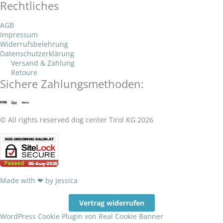
n
e
t
Rechtliches
c
s
AGB
e
l
s
Impressum
e
t
Widerrufsbelehrung
o
a
Datenschutzerklärung
b
a
Versand & Zahlung
Retoure
p
p
Sichere Zahlungsmethoden:
o
g
e
p
o
r
© All rights reserved dog center Tirol KG 2026
k
a
-
m
Made with ❤ by Jessica
f
Vertrag widerrufen
WordPress Cookie Plugin von Real Cookie Banner