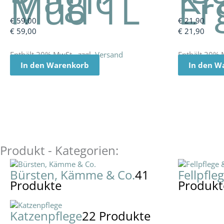
Mud 1L
Er
€
59,00
€
21,90
€
59,00
€
21,90
Enthält 20% MwSt., zzgl.
Versand
Enthält 20% 
In den Warenkorb
In den W
Produkt - Kategorien:
Bürsten, Kämme & Co.
41
Fellpfle
Produkte
Produkt
Katzenpflege
22 Produkte