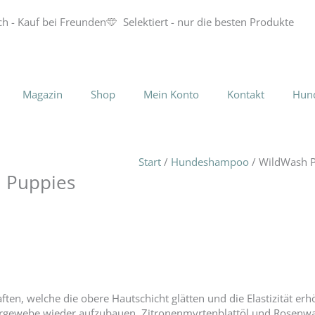
ch - Kauf bei Freunden
Selektiert - nur die besten Produkte
Magazin
Shop
Mein Konto
Kontakt
Hun
Start
/
Hundeshampoo
/ WildWash P
d Puppies
en, welche die obere Hautschicht glätten und die Elastizität erhö
rgewebe wieder aufzubauen. Zitronenmyrtenblattöl und Rosenwass