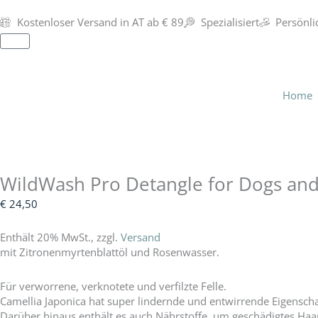
Zum
Inhalt
Kostenloser Versand in AT ab € 89
Spezialisiert
Persönli
springen
Warenkorb
Home
WildWash Pro Detangle for Dogs an
€
24,50
Enthält 20% MwSt., zzgl.
Versand
mit Zitronenmyrtenblattöl und Rosenwasser.
Für verworrene, verknotete und verfilzte Felle.
Camellia Japonica hat super lindernde und entwirrende Eigenschaft
Darüber hinaus enthält es auch Nährstoffe, um geschädigtes Haa