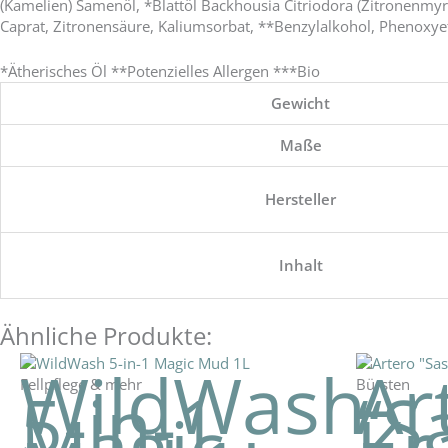
(Kamelien) Samenöl, *Blattöl Backhousia Citriodora (Zitronenmyrte
Caprat, Zitronensäure, Kaliumsorbat, **Benzylalkohol, Phenoxyeth
*Ätherisches Öl **Potenzielles Allergen ***Bio
Gewicht
Maße
Hersteller
Inhalt
Ähnliche Produkte:
WildWash
Ar
Fellpflege & mehr
Bürsten
5-in-1
“S
Magic
Kr