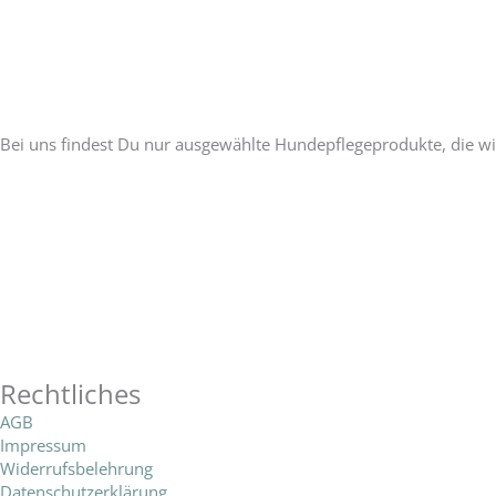
Unser Versprechen:
Bei uns findest Du nur ausgewählte Hundepflegeprodukte, die wi
P
E
W
h
n
h
F
I
o
v
a
a
n
n
e
t
Rechtliches
c
s
AGB
e
l
s
Impressum
e
t
Widerrufsbelehrung
Datenschutzerklärung