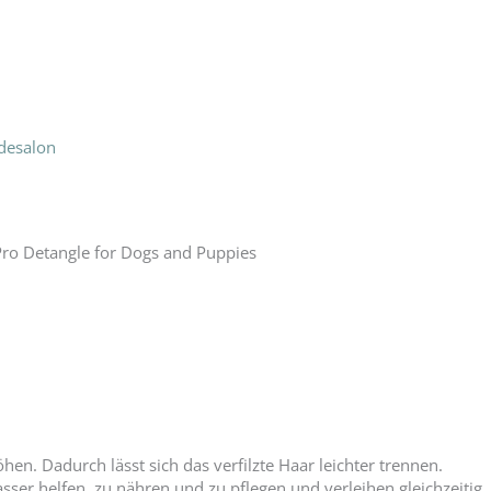
desalon
ro Detangle for Dogs and Puppies
hen. Dadurch lässt sich das verfilzte Haar leichter trennen.
er helfen, zu nähren und zu pflegen und verleihen gleichzeitig