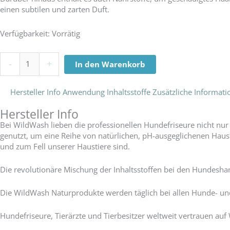
einen subtilen und zarten Duft.
WildWash
Verfügbarkeit:
Vorrätig
Pro
Detangle
-
+
In den Warenkorb
for
Dogs
and
Hersteller Info
Anwendung
Inhaltsstoffe
Zusätzliche Informat
Puppies
Menge
Hersteller Info
Bei WildWash lieben die professionellen Hundefriseure nicht nu
genutzt, um eine Reihe von natürlichen, pH-ausgeglichenen Hau
und zum Fell unserer Haustiere sind.
Die revolutionäre Mischung der Inhaltsstoffen bei den Hundesha
Die WildWash Naturprodukte werden täglich bei allen Hunde- und
Hundefriseure, Tierärzte und Tierbesitzer weltweit vertrauen auf