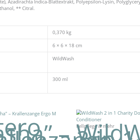
), Azadirachta Indica-Blattextrakt, Polyepsilon-Lysin, Polyglycery
anol, ** Citral.
0,370 kg
6 × 6 × 18 cm
WildWash
300 ml
tero
Wild
asha” –
Fellpflege & mehr
2 in 1
allenzange