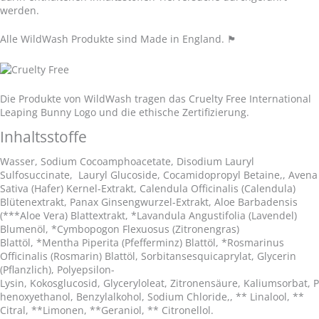
werden.
Alle WildWash Produkte sind Made in England.
🏴󠁧󠁢󠁥󠁮󠁧󠁿
Die Produkte von WildWash tragen das Cruelty Free International
Leaping Bunny Logo und die ethische Zertifizierung.
Inhaltsstoffe
Wasser, Sodium Cocoamphoacetate, Disodium Lauryl
Sulfosuccinate,
Lauryl Glucoside, Cocamidopropyl Betaine,, Avena
Sativa (Hafer) Kernel-Extrakt, Calendula Officinalis (Calendula)
Blütenextrakt, Panax Ginsengwurzel-Extrakt, Aloe Barbadensis
(***Aloe Vera) Blattextrakt, *Lavandula Angustifolia (Lavendel)
Blumenöl, *Cymbopogon Flexuosus (Zitronengras)
Blattöl, *Mentha Piperita (Pfefferminz) Blattöl, *Rosmarinus
Officinalis (Rosmarin) Blattöl, Sorbitansesquicaprylat, Glycerin
(Pflanzlich), Polyepsilon-
Lysin, Kokosglucosid, Glyceryloleat, Zitronensäure, Kaliumsorbat, P
henoxyethanol, Benzylalkohol, Sodium Chloride,, ** Linalool, **
Citral, **Limonen, **Geraniol, ** Citronellol.