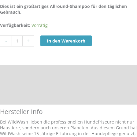
Dies ist ein großartiges Allround-Shampoo für den täglichen
Gebrauch.
WildWash
Verfügbarkeit:
Vorrätig
Pet
Stinky
-
+
In den Warenkorb
Dog
Shampoo
Menge
Hersteller Info
Inhaltsstoffe
Zusätzliche Informationen
Anwendung
Hersteller Info
Bei WildWash lieben die professionellen Hundefriseure nicht nur
Haustiere, sondern auch unseren Planeten! Aus diesem Grund hat
WildWash seine 15-jährige Erfahrung in der Hundepflege genutzt,