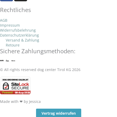
c
s
o
a
Rechtliches
e
t
p
p
b
a
e
p
AGB
o
g
Impressum
o
r
Widerrufsbelehrung
k
a
Datenschutzerklärung
Versand & Zahlung
-
m
Retoure
f
Sichere Zahlungsmethoden:
© All rights reserved dog center Tirol KG 2026
Made with ❤ by Jessica
Vertrag widerrufen