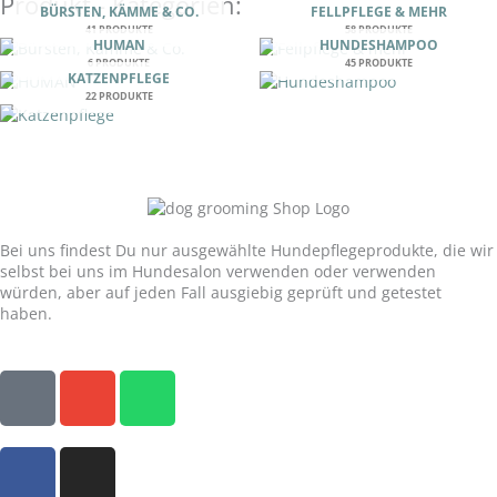
Produkt - Kategorien:
BÜRSTEN, KÄMME & CO.
FELLPFLEGE & MEHR
41 PRODUKTE
58 PRODUKTE
HUMAN
HUNDESHAMPOO
6 PRODUKTE
45 PRODUKTE
KATZENPFLEGE
22 PRODUKTE
Unser Versprechen:
Bei uns findest Du nur ausgewählte Hundepflegeprodukte, die wir
selbst bei uns im Hundesalon verwenden oder verwenden
würden, aber auf jeden Fall ausgiebig geprüft und getestet
haben.
P
E
W
h
n
h
o
v
a
F
I
n
e
t
a
n
e
l
s