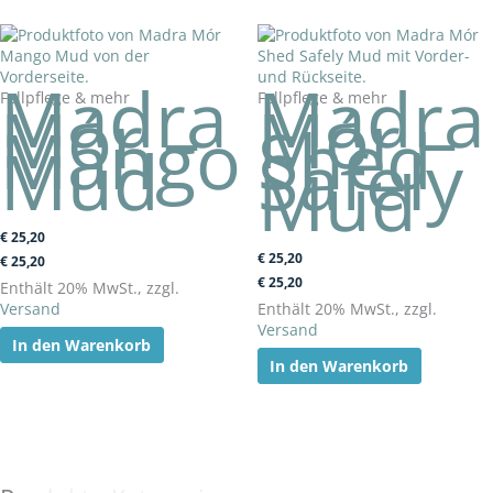
Madra
Madra
Fellpflege & mehr
Fellpflege & mehr
Mór –
Mór –
Mango
Shed
Mud
Safely
Mud
€
25,20
€
25,20
€
25,20
€
25,20
Enthält 20% MwSt., zzgl.
Versand
Enthält 20% MwSt., zzgl.
Versand
In den Warenkorb
In den Warenkorb