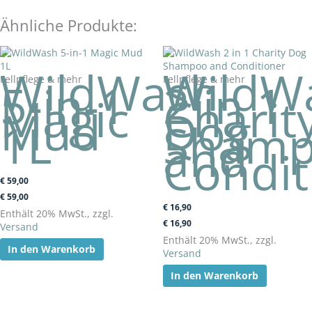
Ähnliche Produkte:
WildWash
WildW
Fellpflege & mehr
Fellpflege & mehr
5-in-1
2 in 1
Magic
Charit
Mud
Dog
1L
Sham
and
Condit
€
59,00
€
59,00
€
16,90
Enthält 20% MwSt., zzgl.
€
16,90
Versand
Enthält 20% MwSt., zzgl.
In den Warenkorb
Versand
In den Warenkorb