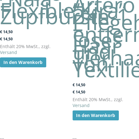
–
Artero
Flexible
“Kira”
Zupfbürste
2-in-1
Pfleg
–
entfer
loses
€
14,50
Haar
€
14,50
und
Tierha
Enthält 20% MwSt., zzgl.
von
Versand
Textili
In den Warenkorb
€
14,50
€
14,50
Enthält 20% MwSt., zzgl.
Versand
In den Warenkorb