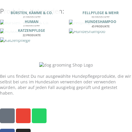
Produkt - Kategorien:
BÜRSTEN, KÄMME & CO.
FELLPFLEGE & MEHR
41 PRODUKTE
58 PRODUKTE
HUMAN
HUNDESHAMPOO
6 PRODUKTE
45 PRODUKTE
KATZENPFLEGE
22 PRODUKTE
Unser Versprechen:
Bei uns findest Du nur ausgewählte Hundepflegeprodukte, die wir
selbst bei uns im Hundesalon verwenden oder verwenden
würden, aber auf jeden Fall ausgiebig geprüft und getestet
haben.
P
E
W
h
n
h
o
v
a
F
I