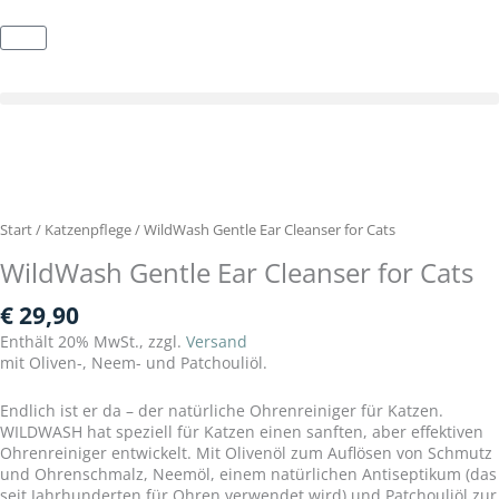
Zum
Inhalt
Warenkorb
springen
Start
/
Katzenpflege
/ WildWash Gentle Ear Cleanser for Cats
WildWash Gentle Ear Cleanser for Cats
€
29,90
Enthält 20% MwSt., zzgl.
Versand
mit Oliven-, Neem- und Patchouliöl.
Endlich ist er da – der natürliche Ohrenreiniger für Katzen.
WILDWASH hat speziell für Katzen einen sanften, aber effektiven
Ohrenreiniger entwickelt. Mit Olivenöl zum Auflösen von Schmutz
und Ohrenschmalz, Neemöl, einem natürlichen Antiseptikum (das
seit Jahrhunderten für Ohren verwendet wird) und Patchouliöl zur