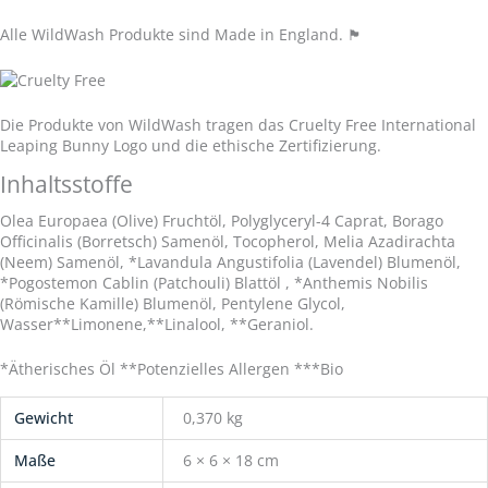
Alle WildWash Produkte sind Made in England.
🏴󠁧󠁢󠁥󠁮󠁧󠁿
Die Produkte von WildWash tragen das Cruelty Free International
Leaping Bunny Logo und die ethische Zertifizierung.
Inhaltsstoffe
Olea Europaea (Olive) Fruchtöl, Polyglyceryl-4 Caprat, Borago
Officinalis (Borretsch) Samenöl, Tocopherol, Melia Azadirachta
(Neem) Samenöl, *Lavandula Angustifolia (Lavendel) Blumenöl,
*Pogostemon Cablin (Patchouli) Blattöl , *Anthemis Nobilis
(Römische Kamille) Blumenöl, Pentylene Glycol,
Wasser**Limonene,**Linalool, **Geraniol.
*Ätherisches Öl **Potenzielles Allergen ***Bio
Gewicht
0,370 kg
Maße
6 × 6 × 18 cm