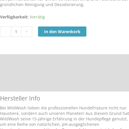
gründlichen Reinigung und Desodorierung.
WildWash
Verfügbarkeit:
Vorrätig
Gentle
Ear
-
+
In den Warenkorb
Cleanser
for
Cats
Menge
Hersteller Info
Inhaltsstoffe
Zusätzliche Informationen
Anwendung
Hersteller Info
Bei WildWash lieben die professionellen Hundefriseure nicht nur
Haustiere, sondern auch unseren Planeten! Aus diesem Grund hat
WildWash seine 15-jährige Erfahrung in der Hundepflege genutzt,
um eine Reihe von natürlichen, pH-ausgeglichenen