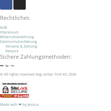
n
e
t
a
n
e
l
s
c
s
o
a
Rechtliches
e
t
p
p
b
a
e
p
AGB
o
g
Impressum
o
r
Widerrufsbelehrung
k
a
Datenschutzerklärung
Versand & Zahlung
-
m
Retoure
f
Sichere Zahlungsmethoden:
© All rights reserved dog center Tirol KG 2026
Made with ❤ by Jessica