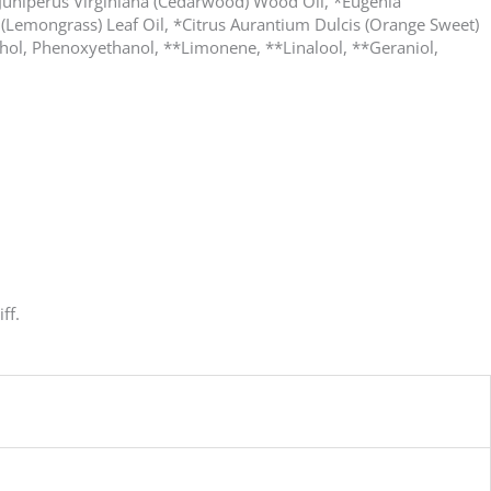
*Juniperus Virginiana (Cedarwood) Wood Oil, *Eugenia
s (Lemongrass) Leaf Oil, *Citrus Aurantium Dulcis (Orange Sweet)
cohol, Phenoxyethanol, **Limonene, **Linalool, **Geraniol,
ff.