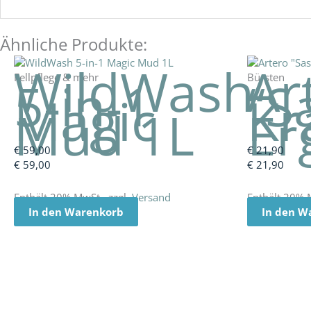
Ähnliche Produkte:
WildWash
Ar
Fellpflege & mehr
Bürsten
5-in-1
“S
Magic
Kr
Mud 1L
Er
€
59,00
€
21,90
€
59,00
€
21,90
Enthält 20% MwSt., zzgl.
Versand
Enthält 20% 
In den Warenkorb
In den W