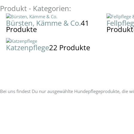
Produkt - Kategorien:
Bürsten, Kämme & Co.
41
Fellpfle
Produkte
Produkt
Katzenpflege
22 Produkte
Unser Versprechen:
Bei uns findest Du nur ausgewählte Hundepflegeprodukte, die wi
P
E
W
h
n
h