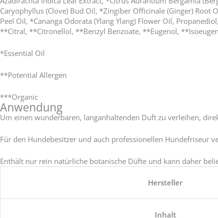
Azadirachta Indica Leaf Extract, *Citrus Aurantium Bergamia (B
Caryophyllus (Clove) Bud Oil, *Zingiber Officinale (Ginger) Root
Peel Oil, *Cananga Odorata (Ylang Ylang) Flower Oil, Propanediol
**Citral, **Citronellol, **Benzyl Benzoate, **Eugenol, **Isoeugen
*Essential Oil
**Potential Allergen
***Organic
Anwendung
Um einen wunderbaren, langanhaltenden Duft zu verleihen, direk
Für den Hundebesitzer und auch professionellen Hundefriseur ve
Enthält nur rein natürliche botanische Düfte und kann daher bel
Hersteller
Inhalt