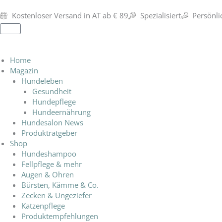
Zum
Inhalt
Kostenloser Versand in AT ab € 89
Spezialisiert
Persönli
springen
Warenkorb
Home
Magazin
Hundeleben
Gesundheit
Hundepflege
Hundeernährung
Hundesalon News
Produktratgeber
Shop
Hundeshampoo
Fellpflege & mehr
Augen & Ohren
Bürsten, Kämme & Co.
Zecken & Ungeziefer
Katzenpflege
Produktempfehlungen