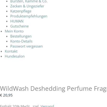
Bürsten, Kämme & Co.
Zecken & Ungeziefer
Katzenpflege
Produktempfehlungen
HUMAN
Gutscheine
Mein Konto
Bestellungen
Konto-Details
Passwort vergessen
Kontakt
Hundesalon
WildWash Deshedding Perfume Frag
€
20,95
Enthält 20% MwSt., zzgl.
Versand