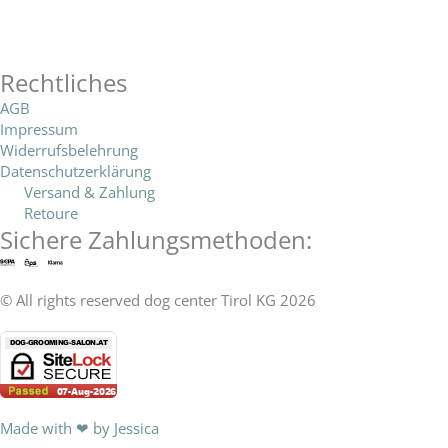
F
I
o
v
a
a
n
n
e
t
Rechtliches
c
s
AGB
e
l
s
Impressum
e
t
Widerrufsbelehrung
o
a
Datenschutzerklärung
b
a
Versand & Zahlung
Retoure
p
p
Sichere Zahlungsmethoden:
o
g
e
p
o
r
© All rights reserved dog center Tirol KG 2026
k
a
-
m
Made with ❤ by Jessica