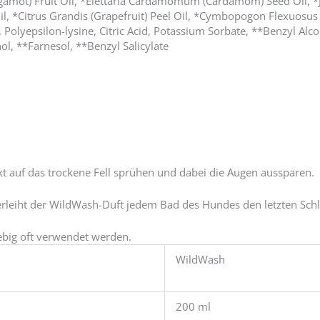
ergamot) Fruit Oil, *Elettaria Cardamomum (Cardamom) Seed Oil, 
 Oil, *Citrus Grandis (Grapefruit) Peel Oil, *Cymbopogon Flexuosu
, Polyepsilon-lysine, Citric Acid, Potassium Sorbate, **Benzyl Al
ol, **Farnesol, **Benzyl Salicylate
t auf das trockene Fell sprühen und dabei die Augen aussparen.
rleiht der WildWash-Duft jedem Bad des Hundes den letzten Schli
iebig oft verwendet werden.
WildWash
200 ml