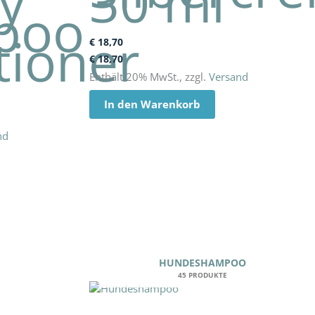
ty
30 ml
poo
tioner
€
18,70
€
18,70
Enthält 20% MwSt., zzgl.
Versand
In den Warenkorb
nd
HUNDESHAMPOO
45 PRODUKTE