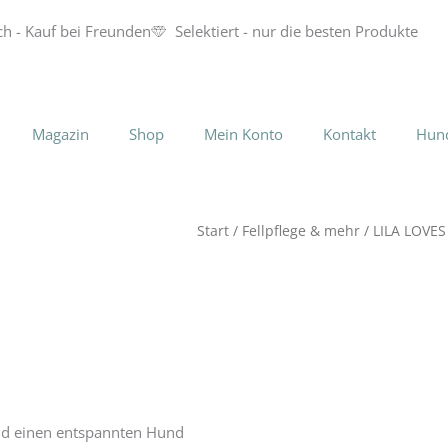
ch - Kauf bei Freunden
Selektiert - nur die besten Produkte
Magazin
Shop
Mein Konto
Kontakt
Hun
Start
/
Fellpflege & mehr
/ LILA LOVES
nd einen entspannten Hund