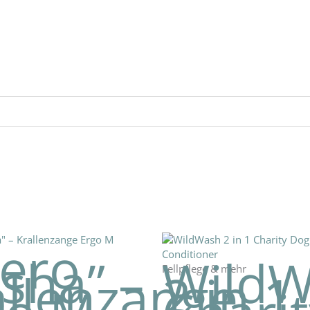
tero
sha” –
Wild
Fellpflege & mehr
allenzange
2 in 1