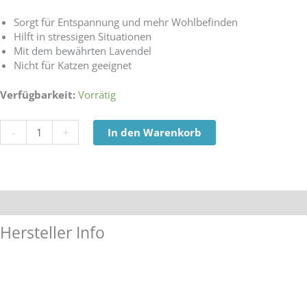
Sorgt für Entspannung und mehr Wohlbefinden
Hilft in stressigen Situationen
Mit dem bewährten Lavendel
Nicht für Katzen geeignet
LILA
Verfügbarkeit:
Vorrätig
LOVES
IT
-
+
In den Warenkorb
Körbchenspray
50
ml
Menge
Hersteller Info
Beschreibung
Inhaltsstoffe
Anwendun
Hersteller Info