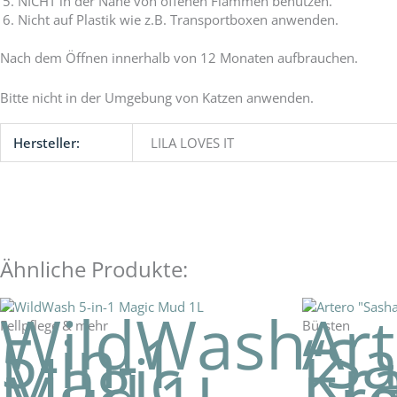
NICHT in der Nähe von offenen Flammen benutzen.
Nicht auf Plastik wie z.B. Transportboxen anwenden.
Nach dem Öffnen innerhalb von 12 Monaten aufbrauchen.
Bitte nicht in der Umgebung von Katzen anwenden.
Hersteller:
LILA LOVES IT
Ähnliche Produkte:
WildWash
Ar
Fellpflege & mehr
Bürsten
5-in-1
“Sa
Magic
Kr