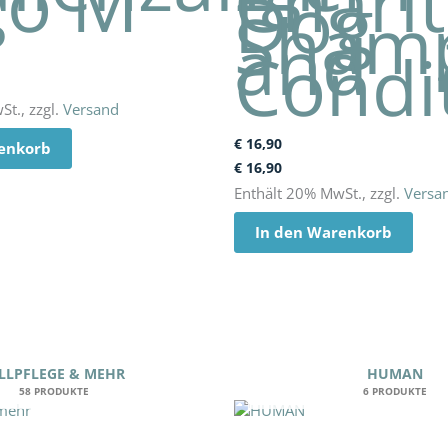
go M
Chari
Dog
Sham
and
Condi
t., zzgl.
Versand
€
16,90
enkorb
€
16,90
Enthält 20% MwSt., zzgl.
Versa
In den Warenkorb
LLPFLEGE & MEHR
HUMAN
58 PRODUKTE
6 PRODUKTE