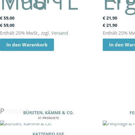
Mud 1L
Er
€
59,00
€
21,90
€
59,00
€
21,90
Enthält 20% MwSt., zzgl.
Versand
Enthält 20% MwS
In den Warenkorb
In den War
Produkt - Kategorien:
BÜRSTEN, KÄMME & CO.
FE
41 PRODUKTE
KATZENPFLEGE