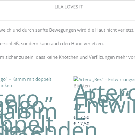
LILA LOVES IT
t weich und durch sanfte Bewegungen wird die Haut nicht verletzt.
Verschleiß, sondern kann auch den Hund verletzen.
 sicher zu sein, dass keine Knötchen und Verfilzungen mehr vo
Arter
tero
Bürsten
„Rex“
ango”
Entwi
 Kamm
L
t
ppelt
tierenden
€
17,50
€
17,50