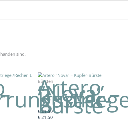
rhanden sind.
o
Artero
Bürsten
 –
“Nova” –
rrungsstrieg
Kupfer-
Bürste
€
21,50
€
21,50