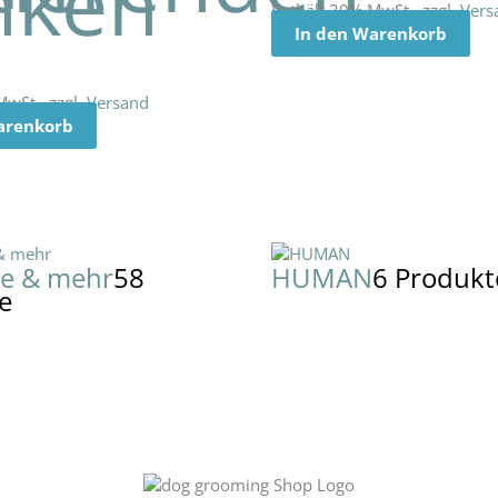
nken
Enthält 20% MwSt., zzgl.
Vers
In den Warenkorb
MwSt., zzgl.
Versand
arenkorb
ge & mehr
58
HUMAN
6 Produkt
e