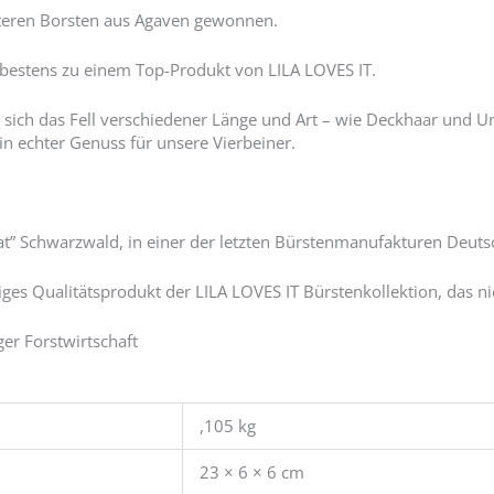
rteren Borsten aus Agaven gewonnen.
 bestens zu einem Top-Produkt von LILA LOVES IT.
ich das Fell verschiedener Länge und Art – wie Deckhaar und Unte
n echter Genuss für unsere Vierbeiner.
at” Schwarzwald, in einer der letzten Bürstenmanufakturen Deuts
iges Qualitätsprodukt der LILA LOVES IT Bürstenkollektion, das n
ger Forstwirtschaft
,105 kg
23 × 6 × 6 cm