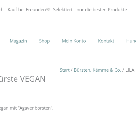
ch - Kauf bei Freunden
Selektiert - nur die besten Produkte
Magazin
Shop
Mein Konto
Kontakt
Hun
Start
/
Bürsten, Kämme & Co.
/ LILA
bürste VEGAN
egan mit “Agavenborsten”.