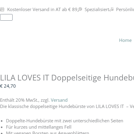
Zum
Inhalt
Kostenloser Versand in AT ab € 89
Spezialisiert
Persönli
springen
Warenkorb
Home
LILA LOVES IT Doppelseitige Hunde
€
24,70
Enthält 20% MwSt., zzgl.
Versand
Die klassische doppelseitige Hundebürste von LILA LOVES IT – V
Doppelte-Hundebürste mit zwei unterschiedlichen Seiten
Für kurzes und mittellanges Fell
Mit veganen Borsten aus Agavenblättern