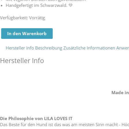
Handgefertigt im Schwarzwald. 💚
LILA
Verfügbarkeit:
Vorrätig
LOVES
IT
In den Warenkorb
Doppelseitige
Hundebürste
VEGAN
Hersteller Info
Beschreibung
Zusätzliche Informationen
Anwe
Menge
Hersteller Info
Made in 
Die Philosophie von LILA LOVES IT
Das Beste für den Hund ist das was am meisten Sinn macht - Höch