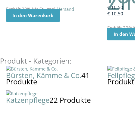
Zi
€
10,50
Enthält 20% MwSt., zzgl.
Versand
€
10,50
In den Warenkorb
Enthält 20% 
In den W
Produkt - Kategorien:
Bürsten, Kämme & Co.
41
Fellpfle
Produkte
Produkt
Katzenpflege
22 Produkte