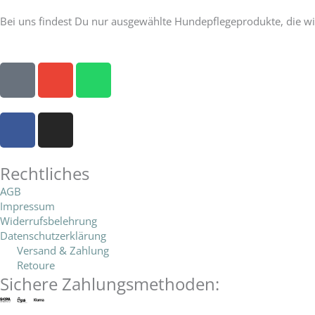
Unser Versprechen:
Bei uns findest Du nur ausgewählte Hundepflegeprodukte, die wi
P
E
W
h
n
h
o
v
a
F
I
n
e
t
a
n
e
l
s
c
s
o
a
e
t
Rechtliches
p
p
b
a
e
p
AGB
o
g
Impressum
Widerrufsbelehrung
o
r
Datenschutzerklärung
k
a
Versand & Zahlung
-
m
Retoure
f
Sichere Zahlungsmethoden: