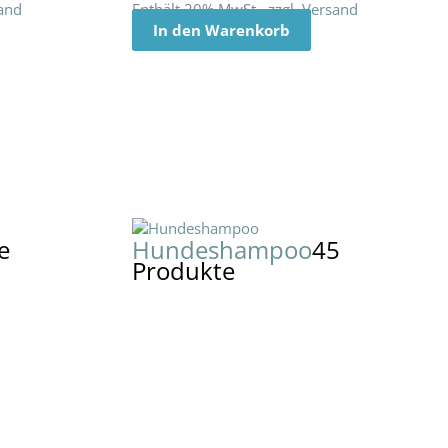
and
Enthält 20% MwSt., zzgl.
Versand
In den Warenkorb
e
Hundeshampoo
45
Produkte