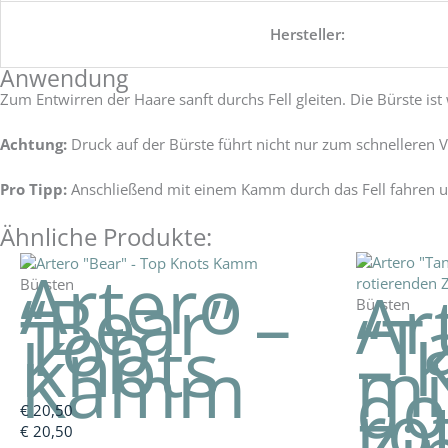
Hersteller:
Anwendung
Zum Entwirren der Haare sanft durchs Fell gleiten. Die Bürste is
Achtung:
Druck auf der Bürste führt nicht nur zum schnelleren 
Pro Tipp:
Anschließend mit einem Kamm durch das Fell fahren um
Ähnliche Produkte:
Artero
Ar
Bürsten
“Bear” –
Bürsten
“T
Top
–
Knots
mi
Kamm
do
ro
€
20,50
€
20,50