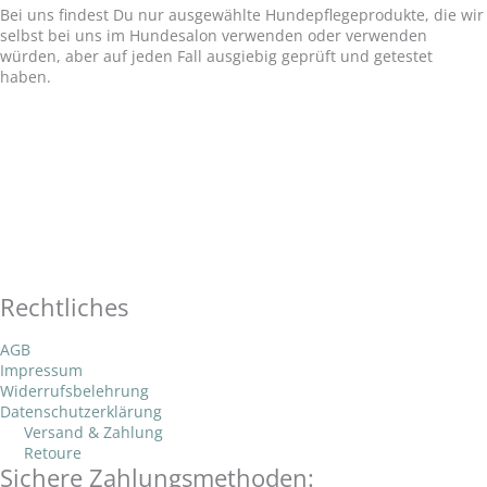
Bei uns findest Du nur ausgewählte Hundepflegeprodukte, die wir
selbst bei uns im Hundesalon verwenden oder verwenden
würden, aber auf jeden Fall ausgiebig geprüft und getestet
haben.
P
E
W
h
n
h
F
I
o
v
a
a
n
n
e
t
Rechtliches
c
s
AGB
e
l
s
Impressum
e
t
Widerrufsbelehrung
o
a
Datenschutzerklärung
b
a
Versand & Zahlung
Retoure
p
p
Sichere Zahlungsmethoden: