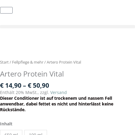
Zum
Inhalt
Warenkorb
springen
Start
/
Fellpflege & mehr
/ Artero Protein Vital
Artero Protein Vital
Preisspanne:
€
14,90
–
€
50,90
€ 14,90
Enthält 20% MwSt., zzgl.
Versand
bis
Dieser
Conditioner ist auf
trockenem und nassem Fell
€ 50,90
anwendbar, dabei f
ettet es nicht und hinterlässt keine
Rückstände.
Artero
Inhalt
Protein
Vital
650 ml
100 ml