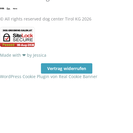
o
g
e
p
o
r
© All rights reserved dog center Tirol KG 2026
k
a
-
m
Made with ❤ by Jessica
f
Vertrag widerrufen
WordPress Cookie Plugin von Real Cookie Banner