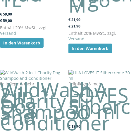
M
€
59,00
€
21,90
€
59,00
€
21,90
Enthält 20% MwSt., zzgl.
Versand
Enthält 20% MwSt., zzgl.
Versand
In den Warenkorb
In den Warenkorb
WildWash
LILA
Fellpflege & mehr
Fellpflege & mehr
2 in 1
LOVES
Charity
IT
Dog
Silber
Shampoo
30 ml
and
Conditioner
€
18,70