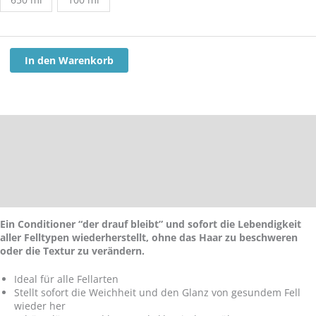
Menge
In den Warenkorb
Beschreibung
Zusätzliche Informationen
Anwendung
Inhaltsstoffe
Ein Conditioner “der drauf bleibt” und sofort die Lebendigkeit
aller Felltypen wiederherstellt, ohne das Haar zu beschweren
oder die Textur zu verändern.
Ideal für alle Fellarten
Stellt sofort die Weichheit und den Glanz von gesundem Fell
wieder her