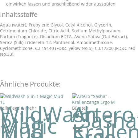
einwirken lassen und anschließend wider ausspülen
Inhaltsstoffe
Aqua (water), Propylene Glycol, Cetyl Alcohol, Glycerin,
Cetrimonium Chloride, Citric Acid, Sodium Methylparaben,
Parfum (Fragance), Disodium EDTA, Avena Sativa (Oat Extract),
Serica (Silk),Trideceth-12, Panthenol, Amodimethicone,
Cyclomethicone, C.I.19140 (FD&C yelow No.5), C.I.17200 (FD&C red
No.33).
Ähnliche Produkte:
WildWash
Artero
Fellpflege & mehr
Bürsten
5-in-1
“Sasha
Magic
–
Mud
Kralle
1L
Ergo