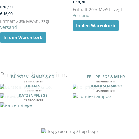
€
18,70
€
16,90
Enthält 20% MwSt., zzgl.
€
16,90
Versand
Enthält 20% MwSt., zzgl.
In den Warenkorb
Versand
In den Warenkorb
Produkt - Kategorien:
BÜRSTEN, KÄMME & CO.
FELLPFLEGE & MEHR
41 PRODUKTE
58 PRODUKTE
HUMAN
HUNDESHAMPOO
6 PRODUKTE
45 PRODUKTE
KATZENPFLEGE
22 PRODUKTE
Unser Versprechen: