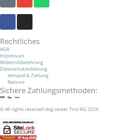
h
n
h
o
v
a
F
I
n
e
t
a
n
e
l
s
c
s
o
a
e
t
Rechtliches
p
p
b
a
e
p
AGB
o
g
Impressum
Widerrufsbelehrung
o
r
Datenschutzerklärung
k
a
Versand & Zahlung
-
m
Retoure
f
Sichere Zahlungsmethoden:
© All rights reserved dog center Tirol KG 2026