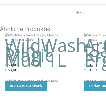
Inhalt
Ähnliche Produkte:
WildWash
Ar
Fellpflege & mehr
Bürsten
5-in-1
“S
Magic
Kr
Mud 1L
Er
€
59,00
€
21,90
€
59,00
€
21,90
Enthält 20% MwSt., zzgl.
Versand
Enthält 20% 
In den Warenkorb
In den W