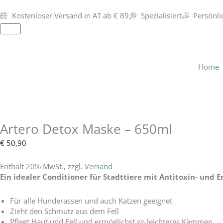
Zum
Inhalt
Kostenloser Versand in AT ab € 89
Spezialisiert
Persönli
springen
Warenkorb
Home
Artero Detox Maske – 650ml
€
50,90
Enthält 20% MwSt., zzgl.
Versand
Ein idealer Conditioner für Stadttiere mit Antitoxin- und 
Für alle Hunderassen und auch Katzen geeignet
Zieht den Schmutz aus dem Fell
Pflegt Haut und Fell und ermöglichst so leichteres Kämmen