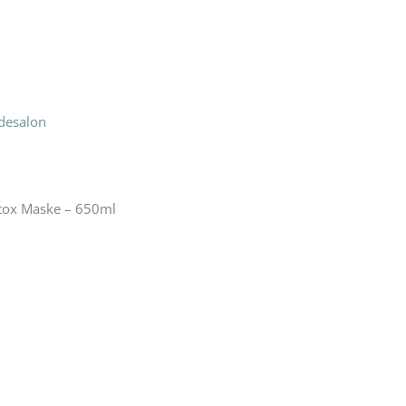
desalon
etox Maske – 650ml