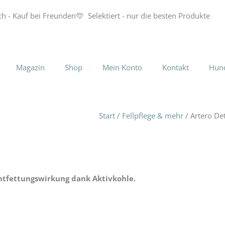
ch - Kauf bei Freunden
Selektiert - nur die besten Produkte
Magazin
Shop
Mein Konto
Kontakt
Hun
Start
/
Fellpflege & mehr
/ Artero D
Entfettungswirkung dank Aktivkohle.