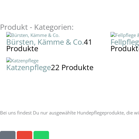
Produkt - Kategorien:
Bürsten, Kämme & Co.
41
Fellpfle
Produkte
Produkt
Katzenpflege
22 Produkte
Unser Versprechen:
Bei uns findest Du nur ausgewählte Hundepflegeprodukte, die wi
P
E
W